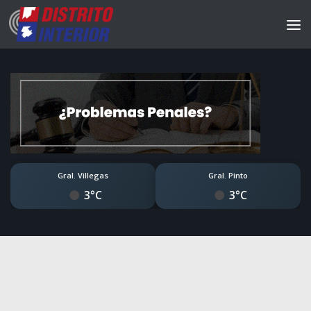
Gral. Villegas
Gral. Pinto
3°C
3°C