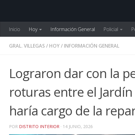
Inicio
Hoy
Información General
Policial
Po
GRAL. VILLEGAS
/
HOY
/
INFORMACIÓN GENERAL
Lograron dar con la p
roturas entre el Jardín
haría cargo de la repa
POR
DISTRITO INTERIOR
·
14 JUNIO, 2026