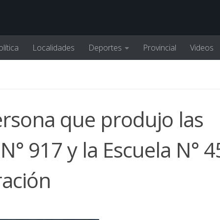
lítica
Localidades
Deportes
Provincial
Videos
ersona que produjo las
 N° 917 y la Escuela N° 4
ración