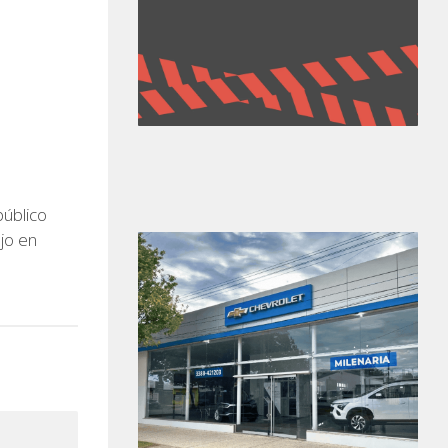
úblico
ajo en