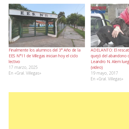
Finalmente los alumnos del 3° Año de la
ADELANTO: El rescatis
EES N°11 de Villegas inician hoy el ciclo
quejó del abandono d
lectivo
Leandro N. Alem lueg
17 marzo, 2025
(video)
En «Gral. Villegas»
19 mayo, 2017
En «Gral. Villegas»