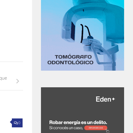
 que
0