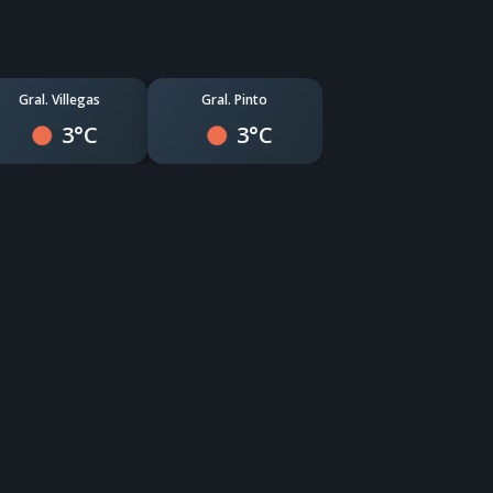
Gral. Villegas
Gral. Pinto
3°C
3°C