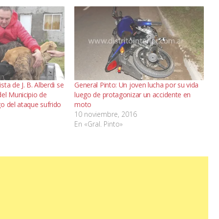
ta de J. B. Alberdi se
General Pinto: Un joven lucha por su vida
el Municipio de
luego de protagonizar un accidente en
o del ataque sufrido
moto
10 noviembre, 2016
En «Gral. Pinto»