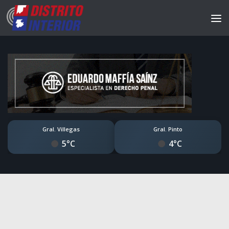
Gral. Villegas
Gral. Pinto
5°C
4°C