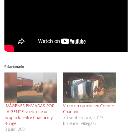
Relacionado
IMÁGENES ENVIADAS POR
Volcó un camión en Coronel
LA GENTE: vuelco de un
Charlone
acoplado entre Charlone y
30 septiembre, 2019
Bunge
En «Gral. Villegas»
8 julio, 2021