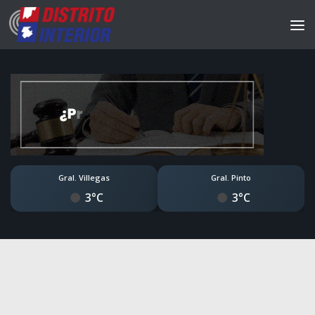
Gral. Villegas
Gral. Pinto
3°C
3°C