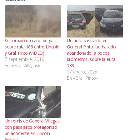
Se rompió un caño de gas
Un auto sustraído en
sobre ruta 188 entre Lincoln
General Pinto fue hallado,
y Gral. Pinto (VIDEO)
abandonado, a pocos
7 septiembre, 2019
kilómetros, sobre la Ruta
En «Gral. Villegas»
188
17 enero, 2025
En «Gral. Pinto»
Un remis de General Villegas
con pasajeros protagonizó
un accidente en Lincoln
(video)