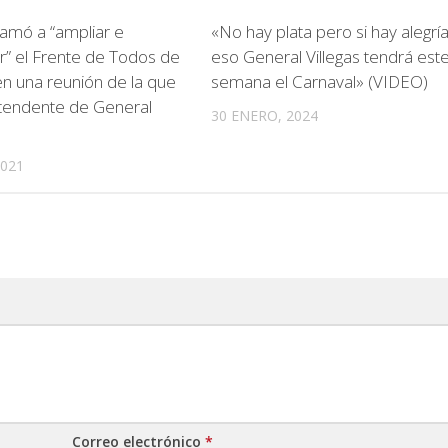
lamó a “ampliar e
«No hay plata pero si hay alegría
zar” el Frente de Todos de
eso General Villegas tendrá este
en una reunión de la que
semana el Carnaval» (VIDEO)
intendente de General
30 ENERO, 2024
2021
Correo electrónico
*