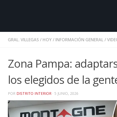
GRAL. VILLEGAS
/
HOY
/
INFORMACIÓN GENERAL
/
VIDE
Zona Pampa: adaptars
los elegidos de la gent
POR
DISTRITO INTERIOR
·
5 JUNIO, 2026