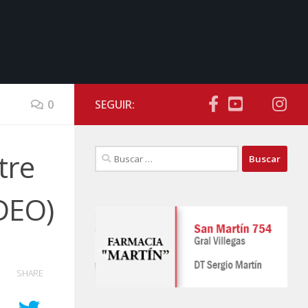
0
SEGUIR:
Buscar:
tre
IDEO)
SHARE