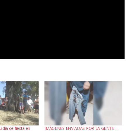
u día de fiesta en
IMÁGENES ENVIADAS POR LA GENTE –