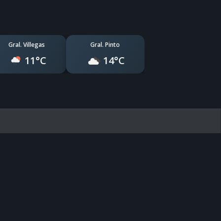
Gral. Villegas
Gral. Pinto
11°C
14°C