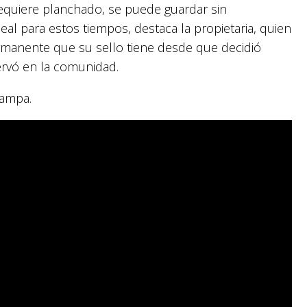
 requiere planchado, se puede guardar sin
deal para estos tiempos, destaca la propietaria, quien
manente que su sello tiene desde que decidió
ervó en la comunidad.
Pampa.