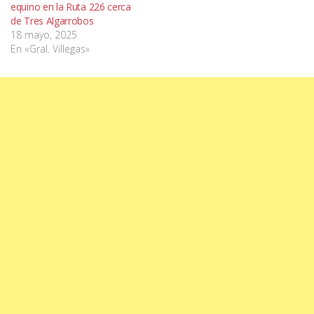
equino en la Ruta 226 cerca
de Tres Algarrobos
18 mayo, 2025
En «Gral. Villegas»