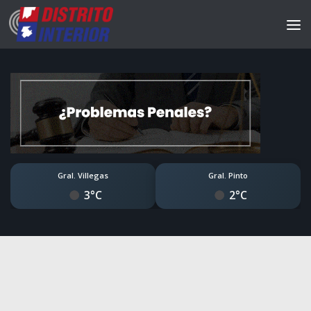
Gral. Villegas
Gral. Pinto
3°C
2°C