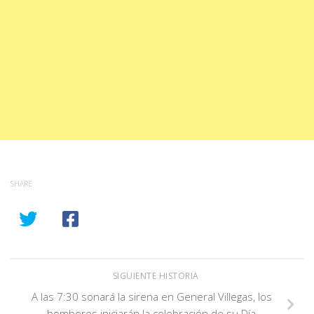
SHARE
SIGUIENTE HISTORIA
A las 7:30 sonará la sirena en General Villegas, los
bomberos iniciarán la celebración de su Día