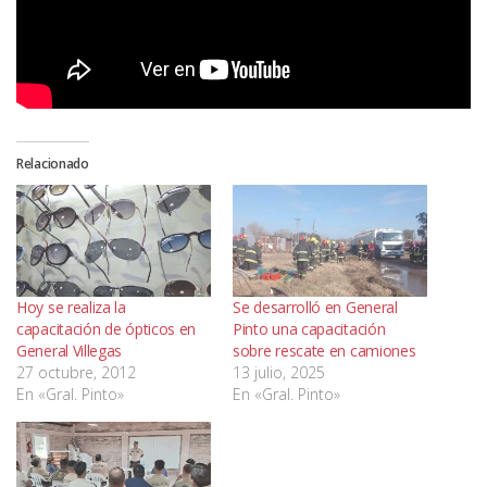
Relacionado
Hoy se realiza la
Se desarrolló en General
capacitación de ópticos en
Pinto una capacitación
General Villegas
sobre rescate en camiones
27 octubre, 2012
13 julio, 2025
En «Gral. Pinto»
En «Gral. Pinto»