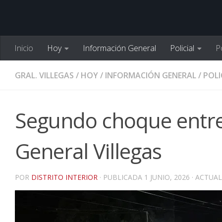
Inicio
Hoy
Información General
Policial
Po
GRAL. VILLEGAS
/
HOY
/
INFORMACIÓN GENERAL
/
POLI
Segundo choque entre
General Villegas
POR
DISTRITO INTERIOR
· PUBLICADA
1 JUNIO, 2026
· ACTUA