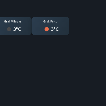
Gral. Villegas
Gral. Pinto
3°C
3°C