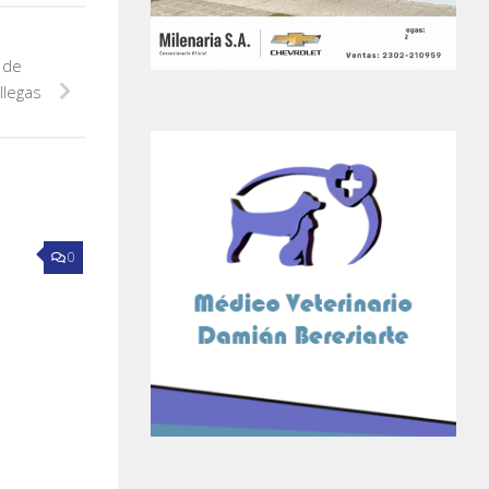
 de
llegas
0