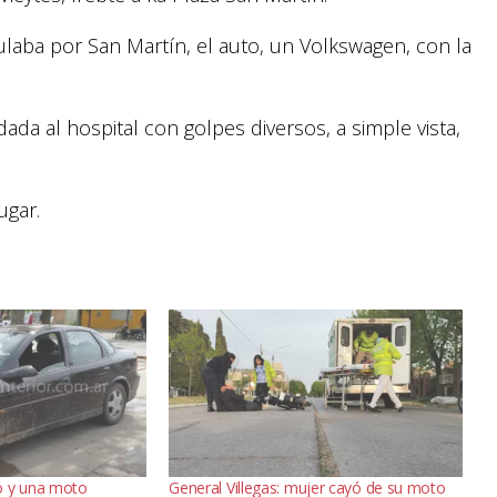
laba por San Martín, el auto, un Volkswagen, con la
adada al hospital con golpes diversos, a simple vista,
ugar.
o y una moto
General Villegas: mujer cayó de su moto