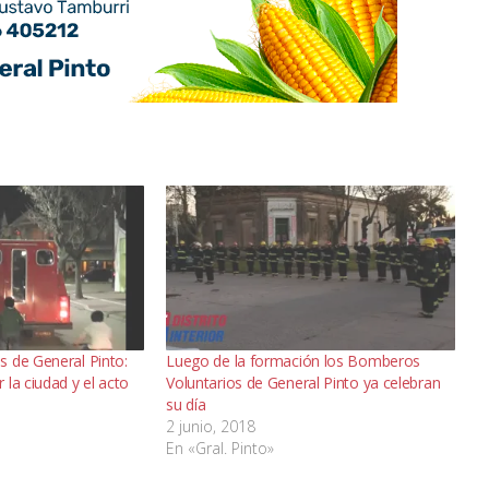
 de General Pinto:
Luego de la formación los Bomberos
la ciudad y el acto
Voluntarios de General Pinto ya celebran
su día
2 junio, 2018
En «Gral. Pinto»