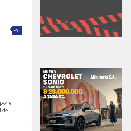
0
por el
l de