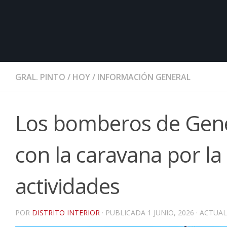
GRAL. PINTO
/
HOY
/
INFORMACIÓN GENERAL
Los bomberos de Gener
con la caravana por la
actividades
POR
DISTRITO INTERIOR
· PUBLICADA
1 JUNIO, 2026
· ACTUA