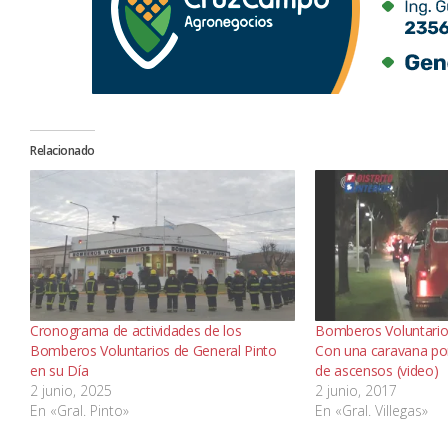
Relacionado
Cronograma de actividades de los
Bomberos Voluntarios
Bomberos Voluntarios de General Pinto
Con una caravana por 
en su Día
de ascensos (video)
2 junio, 2025
2 junio, 2017
En «Gral. Pinto»
En «Gral. Villegas»