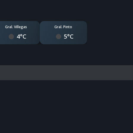
Gral. Villegas
Gral. Pinto
4°C
5°C