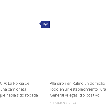
0
A: La Policía de
Allanaron en Rufino un domicilio 
ló una camioneta
robo en un establecimiento rura
ue había sido robada
General Villegas, dio positivo
13 MARZO, 2024