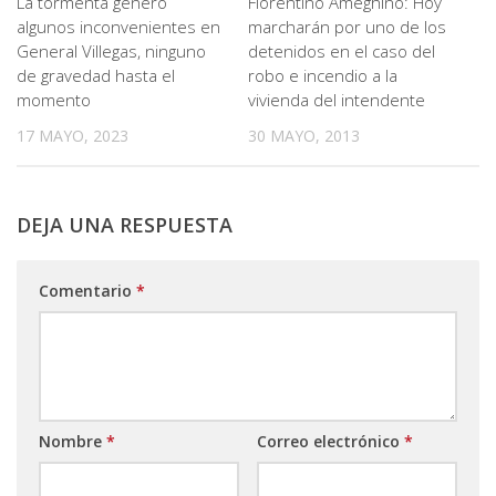
La tormenta generó
Florentino Ameghino: Hoy
algunos inconvenientes en
marcharán por uno de los
General Villegas, ninguno
detenidos en el caso del
de gravedad hasta el
robo e incendio a la
momento
vivienda del intendente
17 MAYO, 2023
30 MAYO, 2013
DEJA UNA RESPUESTA
Comentario
*
Nombre
*
Correo electrónico
*