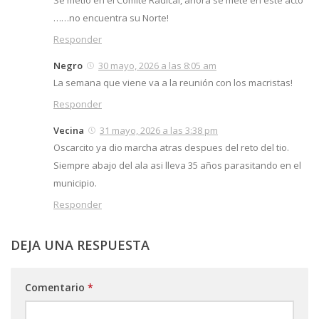
Se metió en el Comité Radical, ahora se mete en este acto
……no encuentra su Norte!
Responder
Negro
30 mayo, 2026 a las 8:05 am
La semana que viene va a la reunión con los macristas!
Responder
Vecina
31 mayo, 2026 a las 3:38 pm
Oscarcito ya dio marcha atras despues del reto del tio.
Siempre abajo del ala asi lleva 35 años parasitando en el
municipio.
Responder
DEJA UNA RESPUESTA
Comentario
*