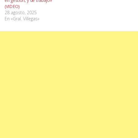
en gestión, y de trabajo»
(VIDEO)
28 agosto, 2025
En «Gral. Villegas»