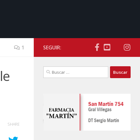
1
SEGUIR:
Buscar:
le
SHARE