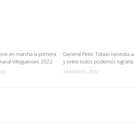
one en marcha la primera
General Pinto: Tobías necesita un
naval Villeguenses 2022
y entre todos podemos lograrla
022
24 AGOSTO, 2022