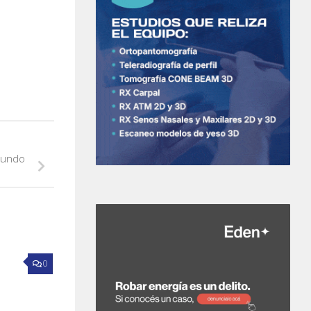
gundo
0