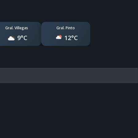
Gral. Villegas
Gral. Pinto
9°C
12°C