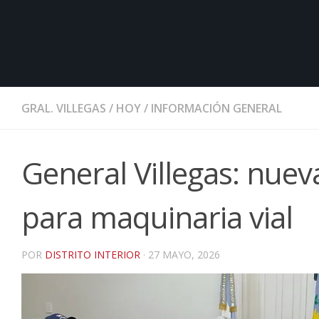
GRAL. VILLEGAS
/
HOY
/
INFORMACIÓN GENERAL
General Villegas: nuev
para maquinaria vial
POR
DISTRITO INTERIOR
·
27 MAYO, 2026