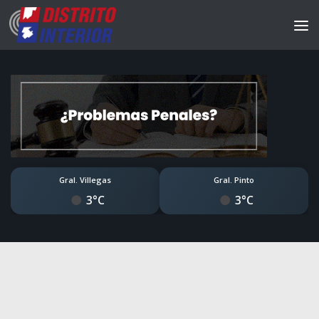
Gral. Villegas
Gral. Pinto
3°C
3°C