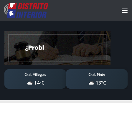
Gral. Villegas
Gral. Pinto
14°C
13°C