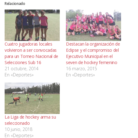
Relacionado
Cuatro jugadoras locales
Destacan la organización de
volvieron a ser convocadas
Eclipse y el compromiso del
para un Torneo Nacional de
Ejecutivo Municipal en el
Selecciones Sub 16
seven de hockey femenino
21 octubre, 2014
16 marzo, 2015
En «Deportes»
En «Deportes»
La Liga de hockey arma su
seleccionado
10 junio, 2018
En «Deportes»