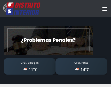
Gral. Villegas
Gral. Pinto
11°C
14°C