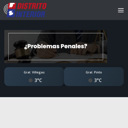
Gral. Villegas
Gral. Pinto
3°C
3°C