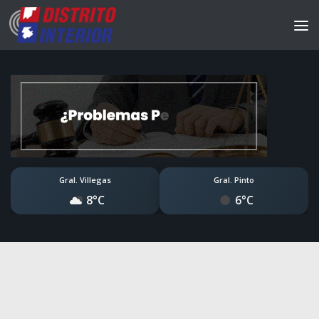
Gral. Villegas
Gral. Pinto
8°C
6°C