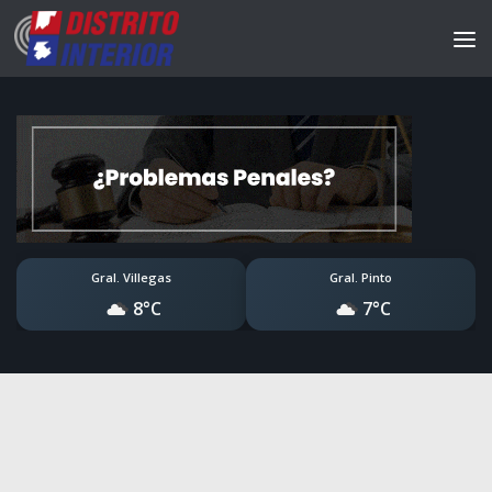
Gral. Villegas
Gral. Pinto
8°C
7°C