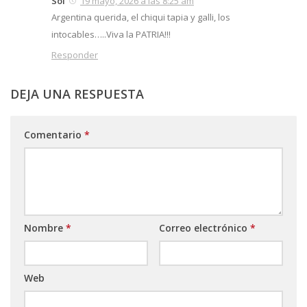
Sol
19 mayo, 2026 a las 8:25 am
Argentina querida, el chiqui tapia y galli, los
intocables…..Viva la PATRIA!!!
Responder
DEJA UNA RESPUESTA
Comentario
*
Nombre
*
Correo electrónico
*
Web