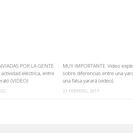
VIADAS POR LA GENTE:
MUY IMPORTANTE: Video explic
actividad eléctrica, entre
sobre diferencias entre una yar
eraló (VIDEO)
una falsa yarará (video)
022
23 FEBRERO, 2017