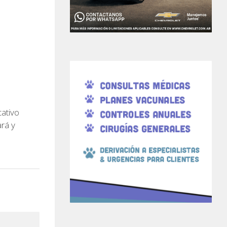
ativo
ará y