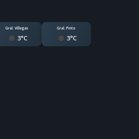
Gral. Villegas
Gral. Pinto
3°C
3°C