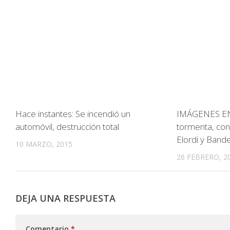
Hace instantes: Se incendió un
IMÁGENES EN
automóvil, destrucción total
tormenta, con 
Elordi y Band
10 MARZO, 2015
26 FEBRERO, 2
DEJA UNA RESPUESTA
Comentario
*