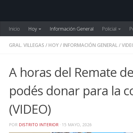
Inicio
Hoy
Información General
Policial
Po
GRAL. VILLEGAS
/
HOY
/
INFORMACIÓN GENERAL
/
VIDE
A horas del Remate del
podés donar para la 
(VIDEO)
POR
DISTRITO INTERIOR
·
15 MAYO, 2026