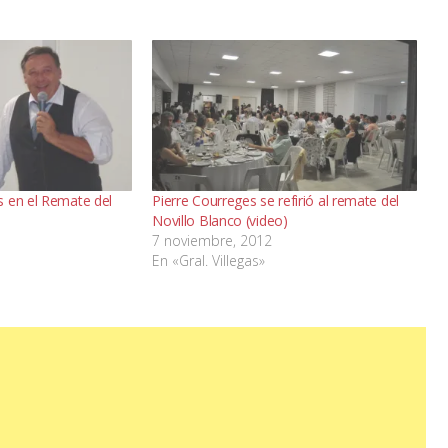
 en el Remate del
Pierre Courreges se refirió al remate del
Novillo Blanco (video)
7 noviembre, 2012
En «Gral. Villegas»