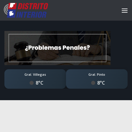
Gral. Villegas
Gral. Pinto
8°C
8°C