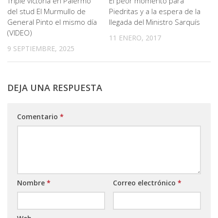
Triple victoria en Palermo
El peor momento para
del stud El Murmullo de
Piedritas y a la espera de la
General Pinto el mismo día
llegada del Ministro Sarquís
(VIDEO)
11 ENERO, 2017
9 SEPTIEMBRE, 2025
DEJA UNA RESPUESTA
Comentario
*
Nombre
*
Correo electrónico
*