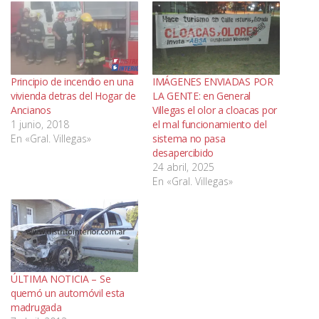
Principio de incendio en una
IMÁGENES ENVIADAS POR
vivienda detras del Hogar de
LA GENTE: en General
Ancianos
Villegas el olor a cloacas por
1 junio, 2018
el mal funcionamiento del
En «Gral. Villegas»
sistema no pasa
desapercibido
24 abril, 2025
En «Gral. Villegas»
ÚLTIMA NOTICIA – Se
quemó un automóvil esta
madrugada