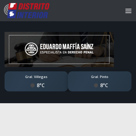
Gral. Villegas
Gral. Pinto
8°C
8°C