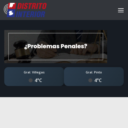
Gral. Villegas
Gral. Pinto
4°C
4°C