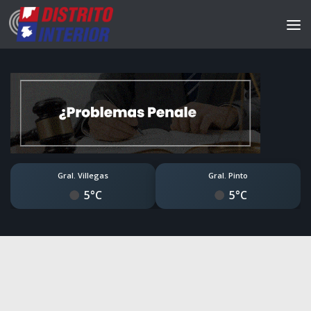
Gral. Villegas
Gral. Pinto
5°C
5°C