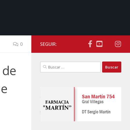
0
SEGUIR:
Buscar:
 de
de