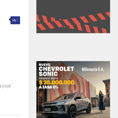
1
a José