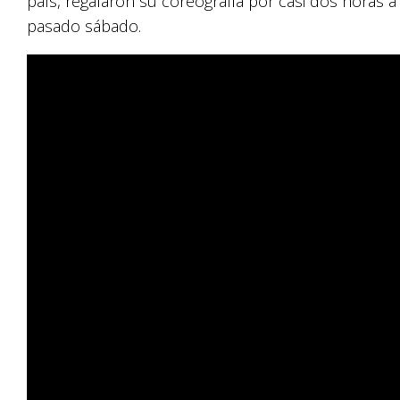
país, regalaron su coreografía por casi dos horas a
pasado sábado.