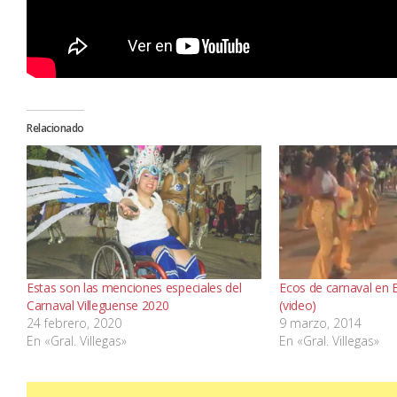
Relacionado
Estas son las menciones especiales del
Ecos de carnaval en 
Carnaval Villeguense 2020
(video)
24 febrero, 2020
9 marzo, 2014
En «Gral. Villegas»
En «Gral. Villegas»