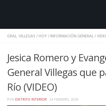
GRAL. VILLEGAS
/
HOY
/
INFORMACIÓN GENERAL
/
VIDE
Jesica Romero y Evange
General Villegas que p
Río (VIDEO)
POR
DISTRITO INTERIOR
·
24 FEBRERO, 2026