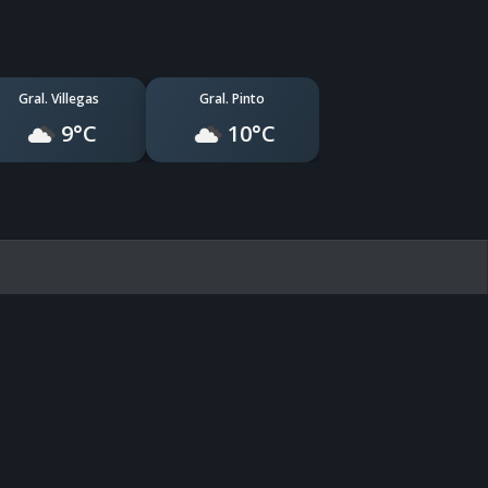
Gral. Villegas
Gral. Pinto
9°C
10°C