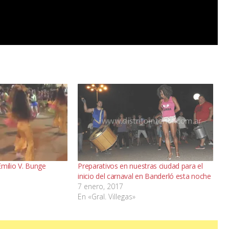
Emilio V. Bunge
Preparativos en nuestras ciudad para el
inicio del carnaval en Banderló esta noche
7 enero, 2017
En «Gral. Villegas»