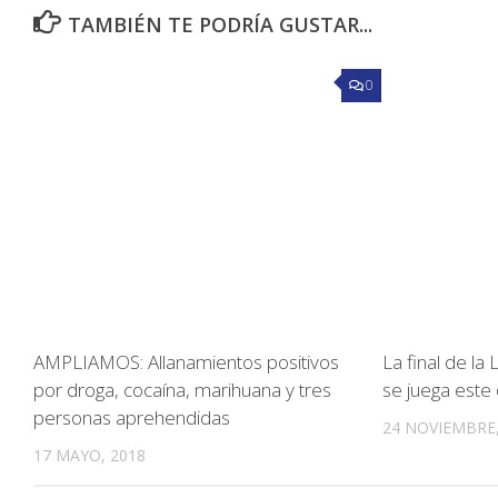
TAMBIÉN TE PODRÍA GUSTAR...
0
AMPLIAMOS: Allanamientos positivos
La final de la
por droga, cocaína, marihuana y tres
se juega este
personas aprehendidas
24 NOVIEMBRE,
17 MAYO, 2018