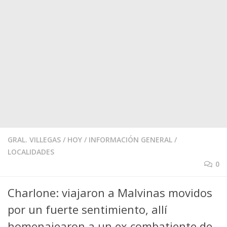
GRAL. VILLEGAS
/
HOY
/
INFORMACIÓN GENERAL
/
LOCALIDADES
0
Charlone: viajaron a Malvinas movidos
por un fuerte sentimiento, allí
homenajearon a un ex combatiente de