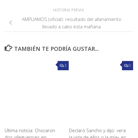
HISTORIA PREVIA
AMPLIAMOS (oficial): resultado del allanamiento
llevado a cabo esta mañana
TAMBIÉN TE PODRÍA GUSTAR...
3
0
Última noticia: Chocaron
Declaró Sancho y dijo: «era
dos villeguenses en
la vida de ellos o la mía», es