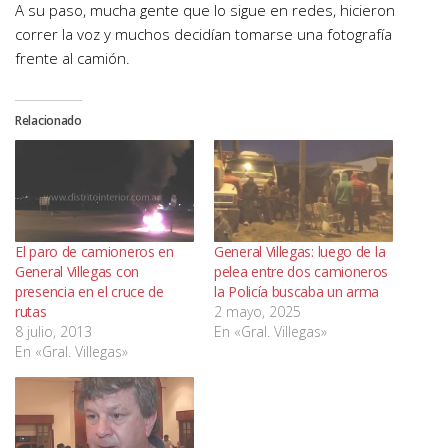
A su paso, mucha gente que lo sigue en redes, hicieron
correr la voz y muchos decidían tomarse una fotografía
frente al camión.
Relacionado
El paro de camioneros en
General Villegas: luego de la
General Villegas con
pelea entre dos camioneros
presencia en el cruce de
la Policía buscaba un arma
rutas
2 mayo, 2025
8 julio, 2013
En «Gral. Villegas»
En «Gral. Villegas»