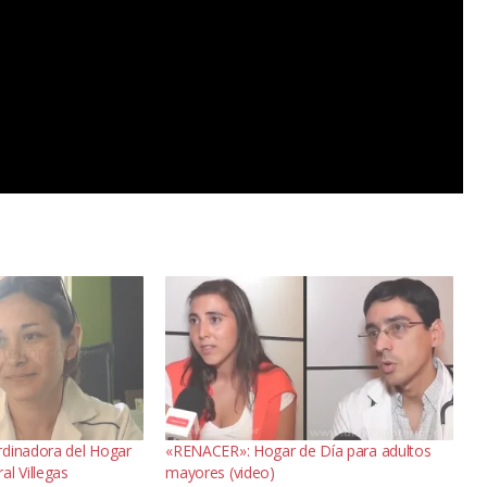
rdinadora del Hogar
«RENACER»: Hogar de Día para adultos
l Villegas
mayores (video)