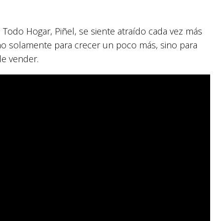
 Todo Hogar, Piñel, se siente atraído cada vez más
, no solamente para crecer un poco más, sino para
de vender.