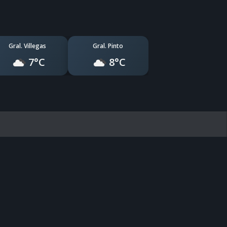
Gral. Villegas
Gral. Pinto
7°C
8°C