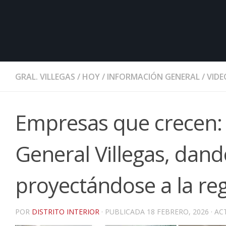
GRAL. VILLEGAS
/
HOY
/
INFORMACIÓN GENERAL
/
VIDE
Empresas que crecen:
General Villegas, dand
proyectándose a la re
POR
DISTRITO INTERIOR
· PUBLICADA
18 FEBRERO, 2026
· A