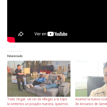
Relacionado
Todo Hogar: «Al ser de Villegas a la Expo
Asumió la nueva coo
la sentimos un poquito nuestra, quisimos
de Ancianos de Genera