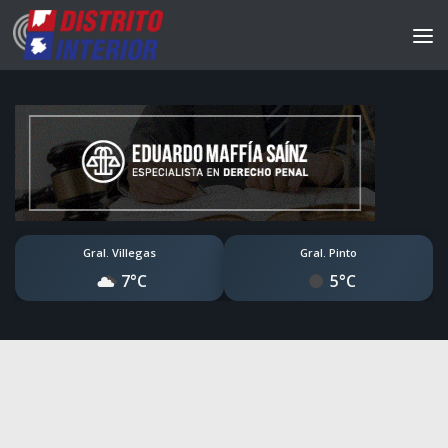
Gral. Villegas
Gral. Pinto
7°C
5°C