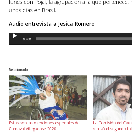
lunes con Pojaí, la agrupación a la que pertenece,
unos días en Brasil.
Audio entrevista a Jesica Romero
Reproductor
00:00
de
audio
Relacionado
Estas son las menciones especiales del
La Comisión del Carn
Carnaval Villeguense 2020
realizó el segundo tal