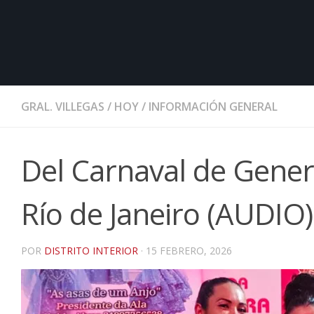
GRAL. VILLEGAS
/
HOY
/
INFORMACIÓN GENERAL
Del Carnaval de Genera
Río de Janeiro (AUDIO)
POR
DISTRITO INTERIOR
·
15 FEBRERO, 2026