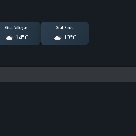
Gral. Villegas
Gral. Pinto
14°C
13°C