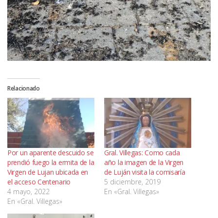
Relacionado
Por un aparente descuido se
Gral. Villegas: Como cada
prendió fuego la ermita de la
año la imagen de la Virgen
Virgen de Lujan ubicada en
de Luján visita la comisaría
el acceso Centenario
5 diciembre, 2019
4 mayo, 2022
En «Gral. Villegas»
En «Gral. Villegas»