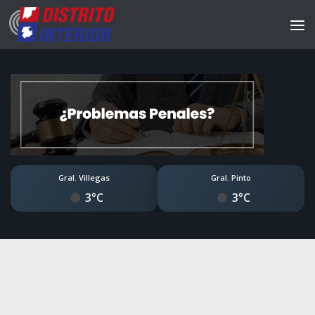
Gral. Villegas
Gral. Pinto
3°C
3°C