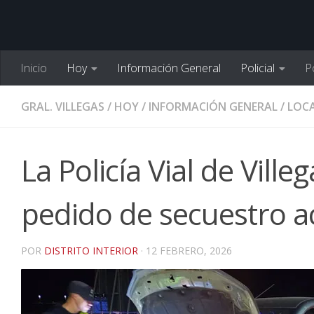
Inicio
Hoy
Información General
Policial
Po
GRAL. VILLEGAS
/
HOY
/
INFORMACIÓN GENERAL
/
LOCA
La Policía Vial de Vill
pedido de secuestro a
POR
DISTRITO INTERIOR
·
12 FEBRERO, 2026