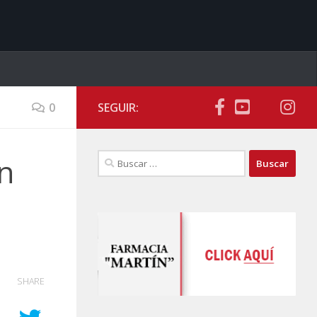
0
SEGUIR:
Buscar:
on
SHARE