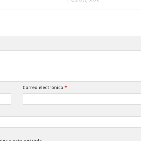
1 MARZO, 2023
Correo electrónico
*
rios a esta entrada.