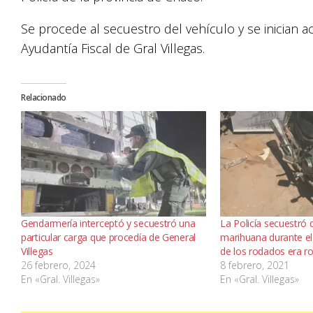
Se procede al secuestro del vehículo y se inician ac
Ayudantía Fiscal de Gral Villegas.
Relacionado
Gendarmería interceptó y secuestró una
La Policía secuestró
particular carga que procedía de General
marihuana durante el
Villegas
de los rodados era r
26 febrero, 2024
8 febrero, 2021
En «Gral. Villegas»
En «Gral. Villegas»