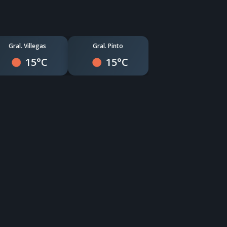
Gral. Villegas
Gral. Pinto
15°C
15°C