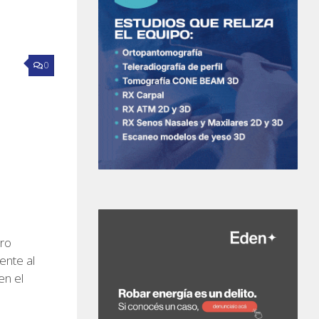
0
ro
ente al
en el