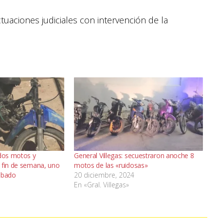
tuaciones judiciales con intervención de la
 dos motos y
General Villegas: secuestraron anoche 8
 fin de semana, uno
motos de las «ruidosas»
obado
20 diciembre, 2024
En «Gral. Villegas»