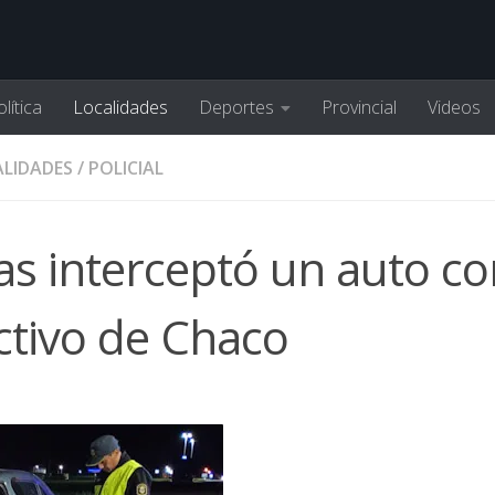
lítica
Localidades
Deportes
Provincial
Videos
LIDADES
/
POLICIAL
egas interceptó un auto c
ctivo de Chaco