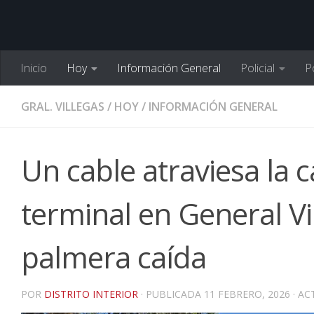
Inicio
Hoy
Información General
Policial
Po
GRAL. VILLEGAS
/
HOY
/
INFORMACIÓN GENERAL
Un cable atraviesa la c
terminal en General Vi
palmera caída
POR
DISTRITO INTERIOR
· PUBLICADA
11 FEBRERO, 2026
· A