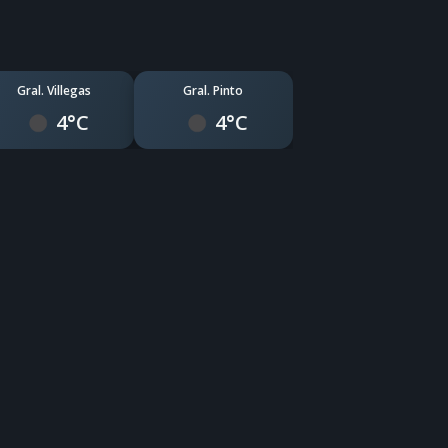
Gral. Villegas
Gral. Pinto
4°C
4°C