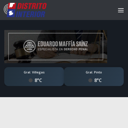
Gral. Villegas
Gral. Pinto
8°C
8°C