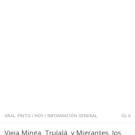
GRAL. PINTO
/
HOY
/
INFORMACIÓN GENERAL
0
Vieja Minga, Trulalá, y Migrantes, los