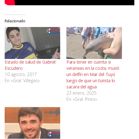
Relacionado
Estado de salud de Gabriel
Para tener en cuenta si
Escudero
veraneas en la costa: murió
10 agosto, 2017
un delfín en Mar del Tuyú
En «Gral. Villegas»
luego de que un turista lo
sacara del agua
23 enero, 2025
En «Gral. Pinto»