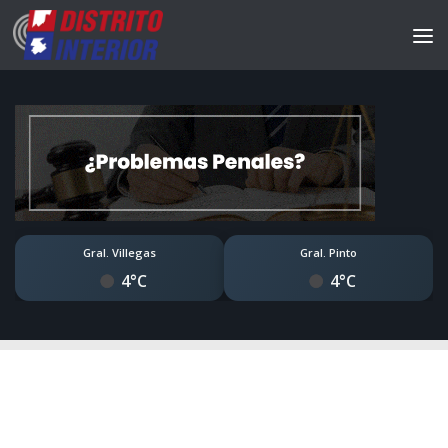
Gral. Villegas
Gral. Pinto
4°C
4°C