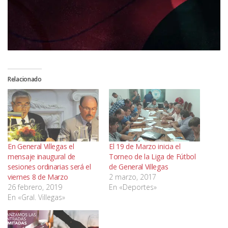
Relacionado
En General Villegas el
El 19 de Marzo inicia el
mensaje inaugural de
Torneo de la Liga de Fútbol
sesiones ordinarias será el
de General Villegas
viernes 8 de Marzo
2 marzo, 2017
26 febrero, 2019
En «Deportes»
En «Gral. Villegas»