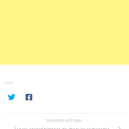
SHARE
SIGUIENTE HISTORIA
El país: récord histórico de cheques rechazados