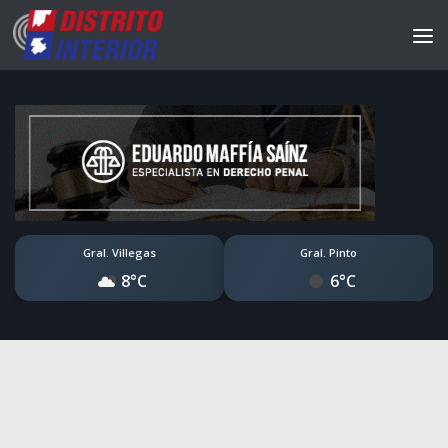
Gral. Villegas
Gral. Pinto
8°C
6°C