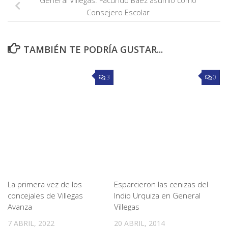
General Villegas: Facundo Báez asumió como
Consejero Escolar
TAMBIÉN TE PODRÍA GUSTAR...
3
0
La primera vez de los
Esparcieron las cenizas del
concejales de Villegas
Indio Urquiza en General
Avanza
Villegas
7 ABRIL, 2022
20 ABRIL, 2014