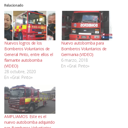
Relacionado
Nuevos logros de los
Nuevo autobomba para
Bomberos Voluntarios de
Bomberos Voluntarios de
General Pinto, entre ellos el
Germania (VIDEO)
flamante autobomba
6 marzo, 2018
(VIDEO)
En «Gral. Pinto»
28 octubre, 2020
En «Gral. Pinto»
AMPLIAMOS: Este es el
nuevo autobomba adquirido
por Bomberos Voluntarios