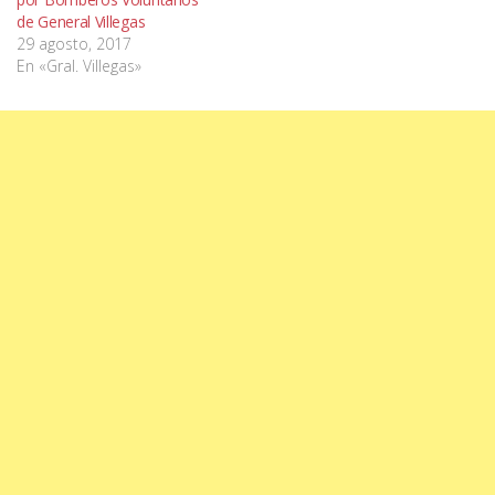
de General Villegas
29 agosto, 2017
En «Gral. Villegas»