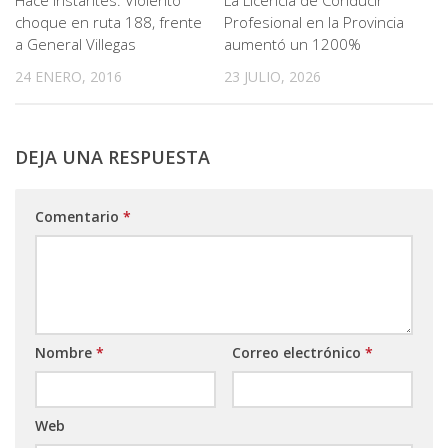
Hace instantes: Violento
La Licencia de Conducir
choque en ruta 188, frente
Profesional en la Provincia
a General Villegas
aumentó un 1200%
24 ENERO, 2016
23 JULIO, 2026
DEJA UNA RESPUESTA
Comentario
*
Nombre
*
Correo electrónico
*
Web