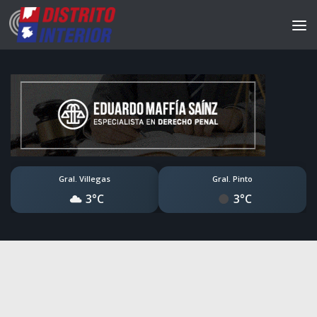
Gral. Villegas
Gral. Pinto
3°C
3°C