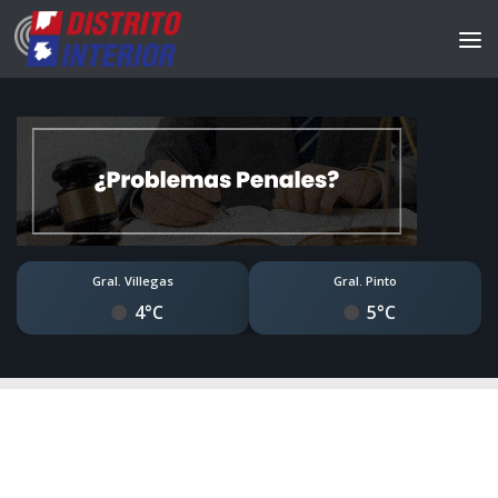
Gral. Villegas
Gral. Pinto
4°C
5°C