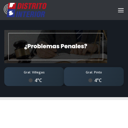
Gral. Villegas
Gral. Pinto
4°C
4°C