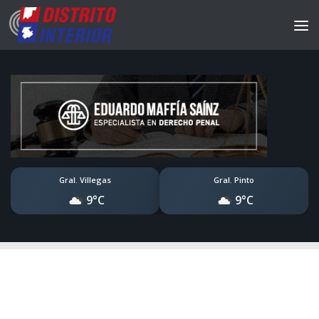
Gral. Villegas
Gral. Pinto
9°C
9°C