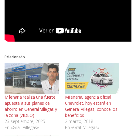
Relacionado
Milenaria realiza una fuerte
Milenaria, agencia oficial
apuesta a sus planes de
Chevrolet, hoy estará en
ahorro en General Villegas y
General Villegas, conoce los
la zona (VIDEO)
beneficios
23 septiembre, 2025
2 marzo, 2018
En «Gral. Villegas»
En «Gral. Villegas»