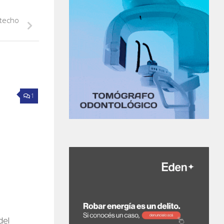
 techo
1
del