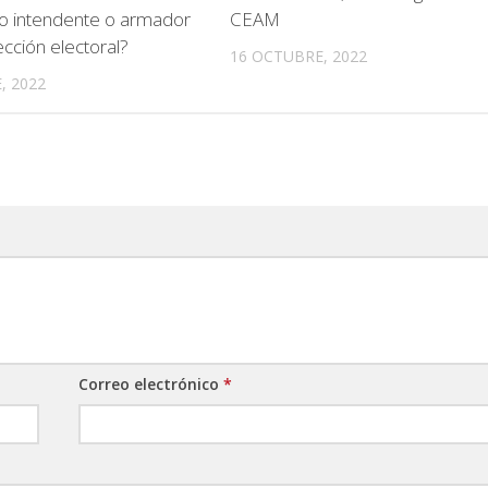
mo intendente o armador
CEAM
ección electoral?
16 OCTUBRE, 2022
, 2022
Correo electrónico
*