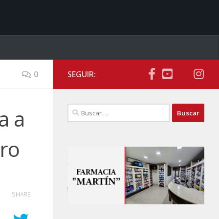
0
SEGUIR:
Buscar:
a a
ero
SHARE