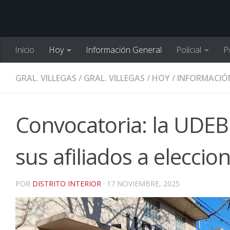
Inicio
Hoy
Información General
Policial
Po
GRAL. VILLEGAS
/
GRAL. VILLEGAS
/
HOY
/
INFORMACIÓ
Convocatoria: la UDEB
sus afiliados a eleccio
POR
DISTRITO INTERIOR
·
17 NOVIEMBRE, 2025