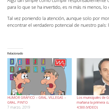
Algo tan simple como cumplir responsablemente co
para lo que se ha invertido, es ni más ni menos, lo 
Tal vez poniendo la atención, aunque solo por m
encontrar el verdadero potencial de nuestro país: l
Relacionado
HUMOR GRÁFICO – GRAL. VILLEGAS –
Los municipales de Gr
GRAL. PINTO
mañana la primera cu
7 marzo, 2019
4.500 (VIDEO)