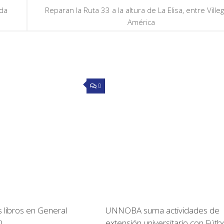
ada
Reparan la Ruta 33 a la altura de La Elisa, entre Ville
América
0
 libros en General
UNNOBA suma actividades de
)
extensión universitario con Fútbo