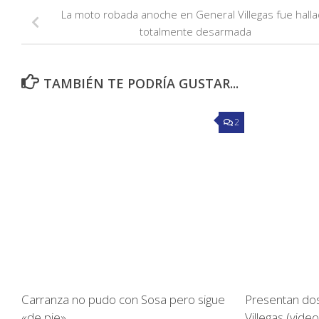
La moto robada anoche en General Villegas fue hall
totalmente desarmada
TAMBIÉN TE PODRÍA GUSTAR...
2
Carranza no pudo con Sosa pero sigue
Presentan dos
«de pie»
Villegas (video