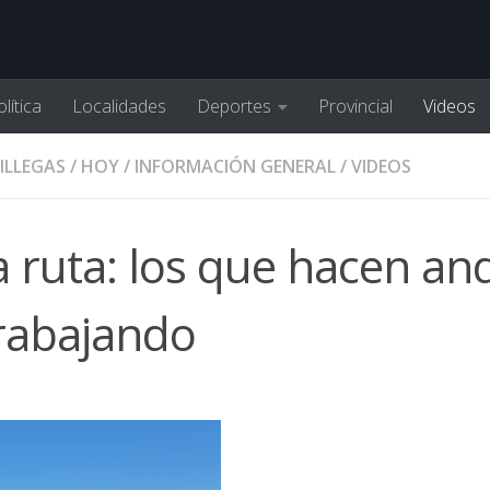
lítica
Localidades
Deportes
Provincial
Videos
VILLEGAS
/
HOY
/
INFORMACIÓN GENERAL
/
VIDEOS
a ruta: los que hacen an
trabajando