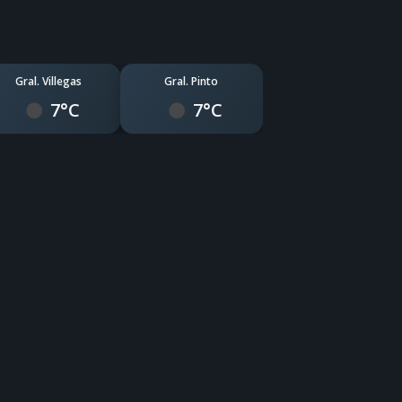
Gral. Villegas
Gral. Pinto
7°C
7°C