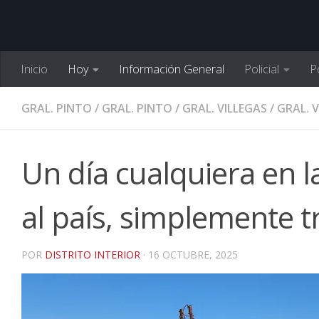
Inicio
Hoy
Información General
Policial
Po
GRAL. PINTO
/
GRAL. PINTO
/
GRAL. VILLEGAS
/
GRAL. 
Un día cualquiera en l
al país, simplemente 
POR
DISTRITO INTERIOR
·
16 OCTUBRE, 2025