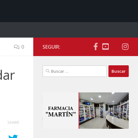
0
SEGUIR:
Buscar:
dar
SHARE