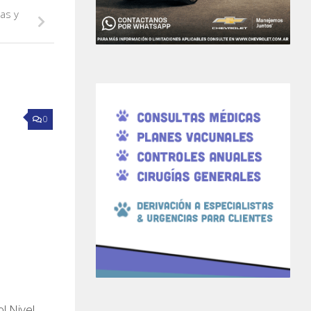
gas y
0
l Nivel