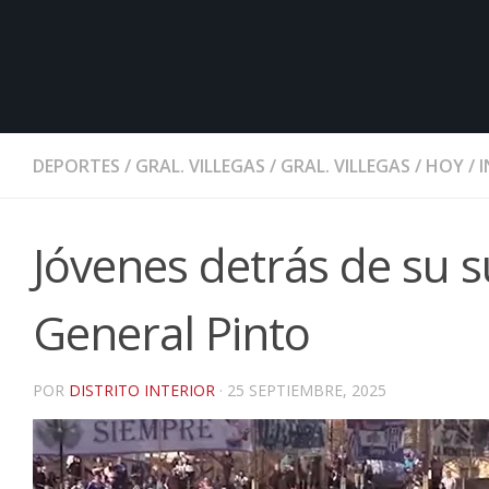
DEPORTES
/
GRAL. VILLEGAS
/
GRAL. VILLEGAS
/
HOY
/
Jóvenes detrás de su s
General Pinto
POR
DISTRITO INTERIOR
·
25 SEPTIEMBRE, 2025