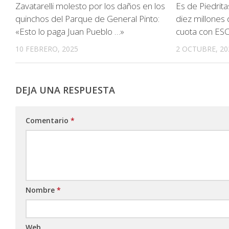
Zavatarelli molesto por los daños en los
Es de Piedrita
quinchos del Parque de General Pinto:
diez millones
«Esto lo paga Juan Pueblo …»
cuota con ES
10 FEBRERO, 2025
2 OCTUBRE, 20
DEJA UNA RESPUESTA
Comentario
*
Nombre
*
Web