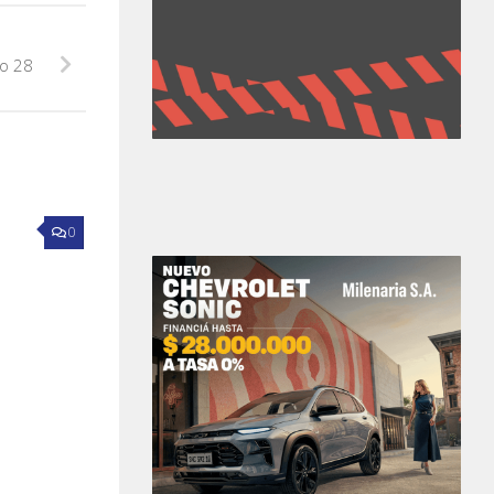
go 28
0