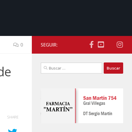
0
SEGUIR:
Buscar:
de
SHARE