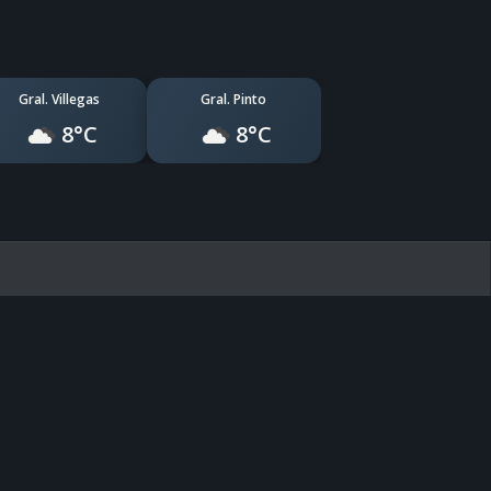
Gral. Villegas
Gral. Pinto
8°C
8°C