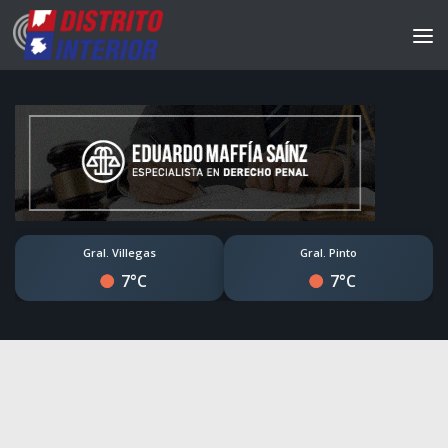
Gral. Villegas
Gral. Pinto
7°C
7°C