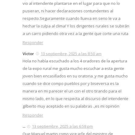
vio al intendente plantarse en el lugar para que no lo
pusieran, ni hacer declaraciones contundentes al
respecto.Seguramente cuando llueva en serio le va a
hechar la culpa al clima! Y los dirigentes rurales se subirán
a un carro pidiendo otra vez a la gente que corte una ruta
Responder
Victor
13 septiembre, 2025 a las 8:50 am
Hola no había escuchado a los 4 oradores de la apertura
de la expo rural me gusta mucho escuchar a esta gente
joven bien encasillados en su oratoria ,y me gusta mucho
cuando se dice compo pueblos por y biseversa es la
manera en mi parecer el un con el otro tirando para el
mismo lado, en lo que respecta al discurso del intendente
gilberto muy aceptado en su palabras .,es mi opinión
Responder
...
13 septiembre, 2025 a las 6:58 pm
Que Manuel martin como vice jefe del ministro de