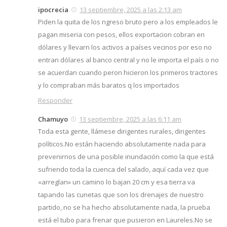
ipocrecia
13 septiembre, 2025 a las 2:13 am
Piden la quita de los ngreso bruto pero a los empleados le
pagan miseria con pesos, ellos exportacion cobran en
dólares y llevarn los activos a países vecinos por eso no
entran dólares al banco central y no le importa el país o no
se acuerdan cuando peron hicieron los primeros tractores
y lo compraban más baratos q los importados
Responder
Chamuyo
13 septiembre, 2025 a las 6:11 am
Toda esta gente, llámese dirigentes rurales, dirigentes
políticos.No están haciendo absolutamente nada para
prevenirnos de una posible inundación como la que está
sufriendo toda la cuenca del salado, aquí cada vez que
«arreglan» un camino lo bajan 20 cm y esa tierra va
tapando las cunetas que son los drenajes de nuestro
partido, no se ha hecho absolutamente nada, la prueba
está el tubo para frenar que pusieron en Laureles.No se