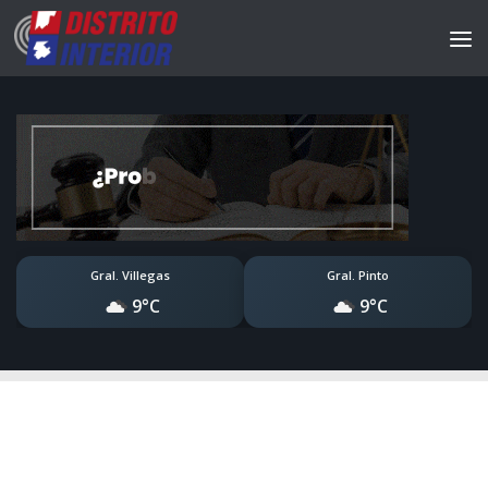
Gral. Villegas
Gral. Pinto
9°C
9°C