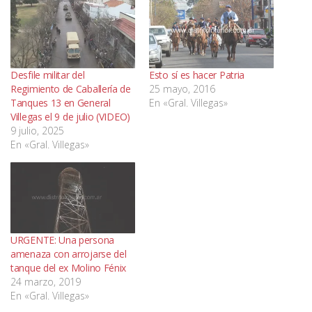
Desfile militar del
Esto sí es hacer Patria
Regimiento de Caballería de
25 mayo, 2016
Tanques 13 en General
En «Gral. Villegas»
Villegas el 9 de julio (VIDEO)
9 julio, 2025
En «Gral. Villegas»
URGENTE: Una persona
amenaza con arrojarse del
tanque del ex Molino Fénix
24 marzo, 2019
En «Gral. Villegas»