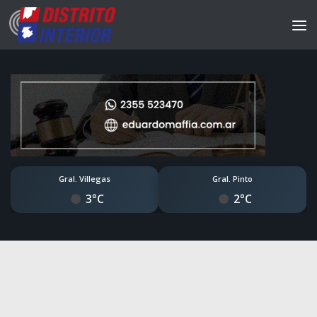
Gral. Villegas
Gral. Pinto
3°C
2°C