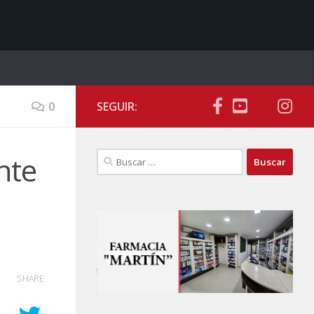
0
SEGUIR:
Buscar:
nte
SHARE