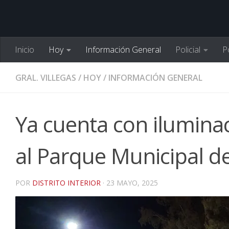
Inicio
Hoy
Información General
Policial
Po
GRAL. VILLEGAS
/
HOY
/
INFORMACIÓN GENERAL
Ya cuenta con iluminac
al Parque Municipal de
POR
DISTRITO INTERIOR
·
23 MAYO, 2025