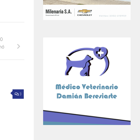
10
nó
3