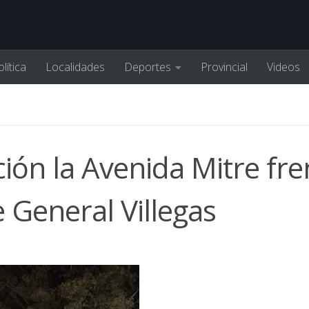
lítica
Localidades
Deportes
Provincial
Videos
ión la Avenida Mitre fre
 General Villegas