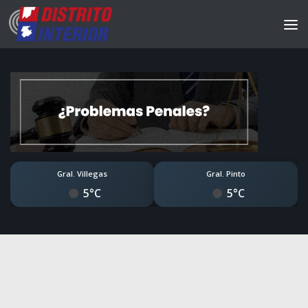
Gral. Villegas
Gral. Pinto
5°C
5°C